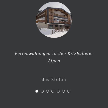
Hotel Penzinghof
Ferienwohungen in den Kitzbüheler
Alpen
Hotel Örtlerhof
erfolg.reich
Schörgerer
s`Liftradl
Maitz
das Stefan