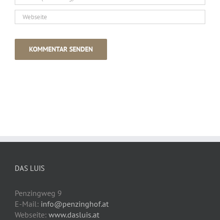
DAS LUIS
Penzingweg 9
E-Mail:
info@penzinghof.at
Webseite:
www.dasluis.at