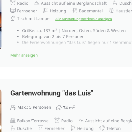
Radio
Aussicht auf eine Berglandschaft
Dusch
Fernseher
Heizung
Bademantel
Haustier
Tisch mit Lampe
Alle Ausstattungsmerkmale anzeigen
Größe: ca. 137 m² | Norden, Osten, Süden & Westen
Belegung: von 2 bis 7 Personen
Die Ferienwohnungen "das Luis" liegen nur 1 Gehmin
Hotel Penzinghof entfernt
4 Schlafzimmer, Wohnzimmer mit Küche, Kamin
Mehr anzeigen
2 Badezimmer mit Dusche & WC, Haarfön, Kosmetikspi
HD-TV, Radio, Safe
Kostenloses W-Lan Internet
360° Balkon & Terrasse mit Blick auf die Berge
Gartenwohnung "das Luis"
2
Max.: 5 Personen
74
m
Balkon/Terrasse
Radio
Aussicht auf eine Berg
Dusche
Fernseher
Heizung
Telefon