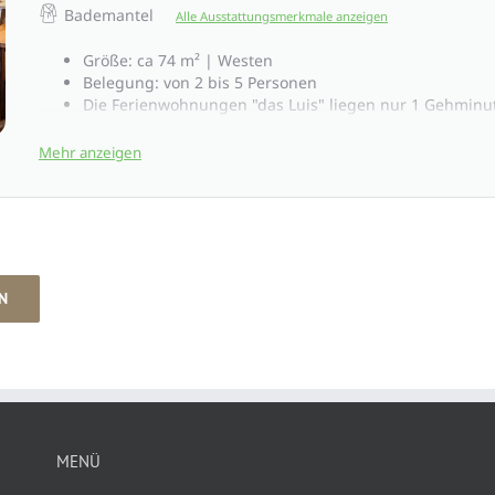
Bademantel
Alle Ausstattungsmerkmale anzeigen
Größe: ca 74 m² | Westen
Belegung: von 2 bis 5 Personen
Die Ferienwohnungen "das Luis" liegen nur 1 Gehmin
Hotel Penzinghof entfernt
2 Schlafzimmer, Wohnzimmer mit Küche, Kamin, Wasc
Mehr anzeigen
& Trockner
2 Badezimmer mit Dusche & WC, Tages-WC, Haarfön,
Kosmetikspiegel
HD-TV, Radio, Safe
Kostenloses W-Lan Internet
Mit eigenem Garten und Blick auf die Berge
N
MENÜ