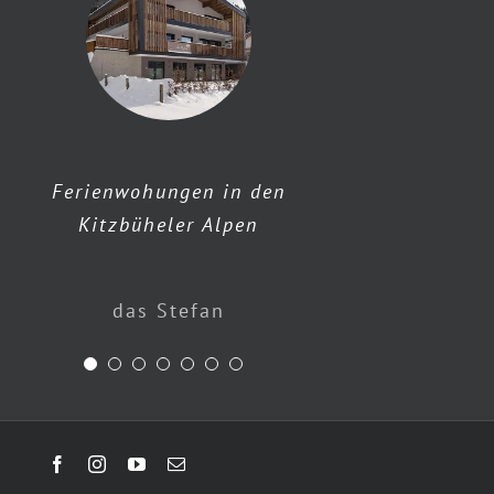
Hotel Penzinghof
Ferienwohungen in den
Kitzbüheler Alpen
Hotel Örtlerhof
erfolg.reich
Schörgerer
s`Liftradl
das Stefan
Maitz
Facebook
Instagram
YouTube
E-
Mail