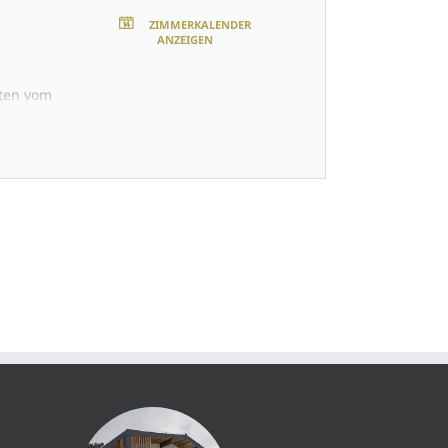
ZIMMERKALENDER
ANZEIGEN
uten vom
hmaschine